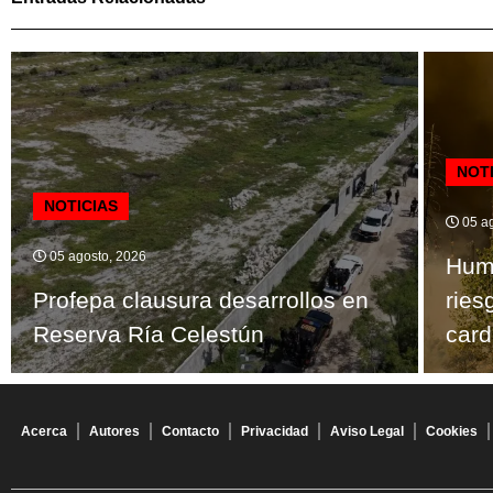
NOT
NOTICIAS
05 ag
05 agosto, 2026
Humo
Profepa clausura desarrollos en
ries
Reserva Ría Celestún
card
Acerca
Autores
Contacto
Privacidad
Aviso Legal
Cookies