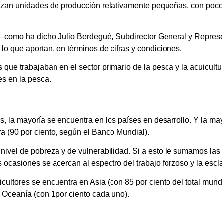
utilizan unidades de producción relativamente pequeñas, con poc
r –como ha dicho Julio Berdegué, Subdirector General y Repres
e lo que aportan, en términos de cifras y condiciones.
que trabajaban en el sector primario de la pesca y la acuicult
es en la pesca.
es, la mayoría se encuentra en los países en desarrollo. Y la m
a (90 por ciento, según el Banco Mundial).
 nivel de pobreza y de vulnerabilidad. Si a esto le sumamos la
 ocasiones se acercan al espectro del trabajo forzoso y la escla
ltores se encuentra en Asia (con 85 por ciento del total mundi
y Oceanía (con 1por ciento cada uno).