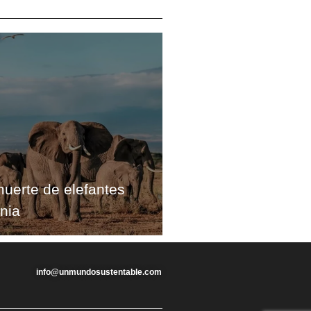
muerte de elefantes
nia
info@unmundosustentable.com