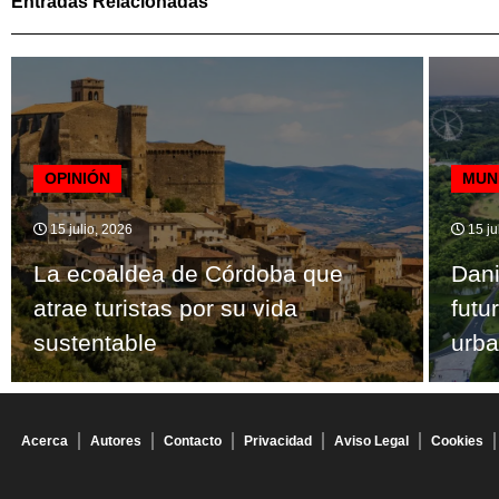
Entradas Relacionadas
OPINIÓN
MUN
15 julio, 2026
15 ju
La ecoaldea de Córdoba que
Dani
atrae turistas por su vida
futu
sustentable
urb
Acerca
Autores
Contacto
Privacidad
Aviso Legal
Cookies