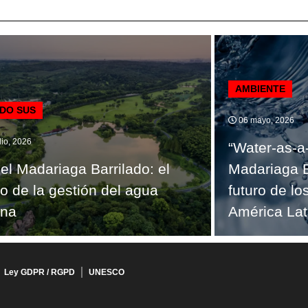
AMBIENTE
DO SUS
06 mayo, 2026
lio, 2026
“Water-as-a
el Madariaga Barrilado: el
Madariaga B
ro de la gestión del agua
futuro de lo
ana
América Lat
Ley GDPR / RGPD
UNESCO