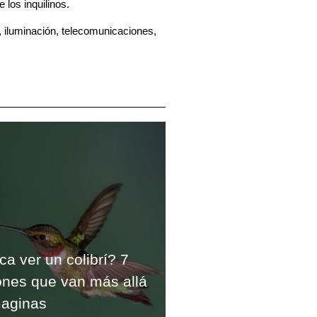
 los inquilinos.
, iluminación, telecomunicaciones,
ca ver un colibrí? 7
iones que van más allá
maginas