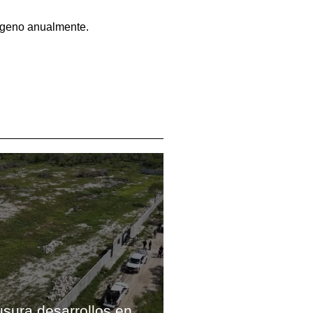
rógeno anualmente.
usura desarrollos en