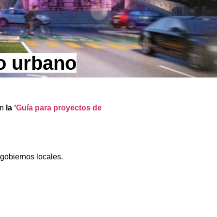
io urbano
an
la ‘
Guía para proyectos de
 gobiernos locales.