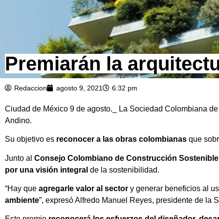
Premiarán la arquitect
Redaccion
agosto 9, 2021
6:32 pm
Ciudad de México 9 de agosto._ La Sociedad Colombiana de A
Andino.
Su objetivo es
reconocer a las obras colombianas
que sobre
Junto al
Consejo Colombiano de Construcción Sostenibl
por una visión integral
de la sostenibilidad.
“Hay que
agregarle valor al sector
y generar beneficios al us
ambiente
”, expresó Alfredo Manuel Reyes, presidente de la 
Este premio
reconocerá los esfuerzos del diseñador, desar