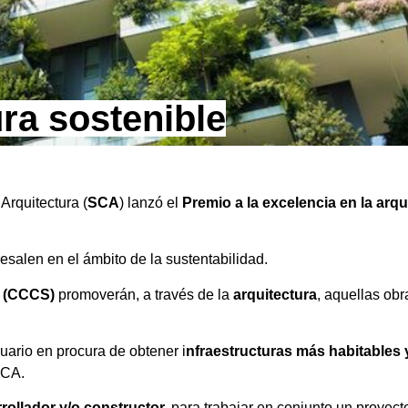
ura sostenible
rquitectura (
SCA
) lanzó el
Premio a la excelencia en la arqu
salen en el ámbito de la sustentabilidad.
e (CCCS)
promoverán, a través de la
arquitectura
, aquellas obr
uario en procura de obtener i
nfraestructuras más habitables 
SCA.
rollador y/o constructor,
para trabajar en conjunto un proyec