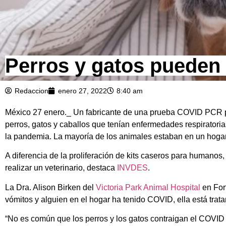
Perros y gatos pueden
Redaccion
enero 27, 2022
8:40 am
México 27 enero._ Un fabricante de una prueba COVID PCR p
perros, gatos y caballos que tenían enfermedades respirator
la pandemia. La mayoría de los animales estaban en un hogar
A diferencia de la proliferación de kits caseros para humano
realizar un veterinario, destaca
INVDES
.
La Dra. Alison Birken del
Victoria Park Animal Hospital
en Fort
vómitos y alguien en el hogar ha tenido COVID, ella está trata
“No es común que los perros y los gatos contraigan el COVID d