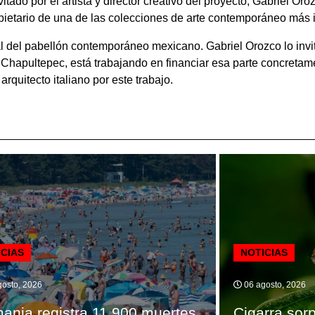
tado por el artista y director creativo del proyecto, Gabriel Oro
etario de una de las colecciones de arte contemporáneo más i
 del pabellón contemporáneo mexicano. Gabriel Orozco lo invit
Chapultepec, está trabajando en financiar esa parte concretame
rquitecto italiano por este trabajo.
ICIAS
NOTICIAS
osto, 2026
06 agosto, 2026
ania registra 11.900 muertes
Cigarra sorp