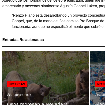
Agregó que los honorarios del célebre edificador, quien fue invi
empresario y mecenas sinaloense Agustín Coppel Luken, propi
“Renzo Piano está desarrollando un proyecto conceptual
Coppel, que, de la mano del fideicomiso Pro Bosque de 
funcionaria, aunque no especificó el monto que cobró el a
Entradas Relacionadas
NOTICIAS
NOT
07 agosto, 2026
07 ag
Osos regresan a Nevada y
Alem