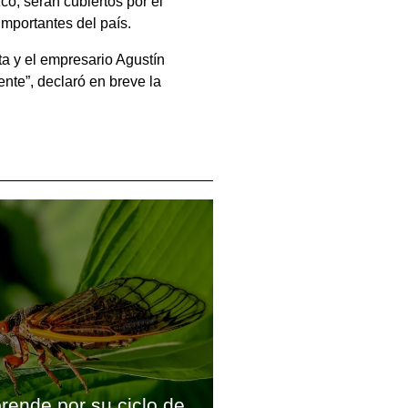
zco, serán cubiertos por el
mportantes del país.
a y el empresario Agustín
nte”, declaró en breve la
rende por su ciclo de