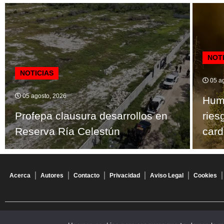
NOT
NOTICIAS
05 ag
05 agosto, 2026
Humo
Profepa clausura desarrollos en
ries
Reserva Ría Celestún
card
Acerca
Autores
Contacto
Privacidad
Aviso Legal
Cookies
© 2026 Todos los derechos reservados