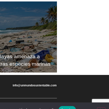
playas amenaza a
otras especies marinas
info@unmundosustentable.com