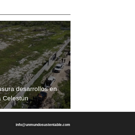
usura desarrollos en
 Celestún
info@unmundosustentable.com