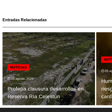
Entradas Relacionadas
NOT
NOTICIAS
05 ag
05 agosto, 2026
Humo
Profepa clausura desarrollos en
ries
Reserva Ría Celestún
card