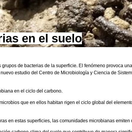
ias en el suelo
es grupos de bacterias de la superficie. El fenómeno provoca un
un nuevo estudio del Centro de Microbiología y Ciencia de Sis
biana en el ciclo del carbono.
 microbios que en ellos habitan rigen el ciclo global del eleme
turas en estas superficies, las comunidades microbianas emite
ción carbono-clima del suelo que contribuye de manera signifi