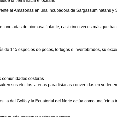
esde la tierra hacia el océano.
 frente al Amazonas en una incubadora de Sargassum natans y S.
de toneladas de biomasa flotante, casi cinco veces más que ha
más de 145 especies de peces, tortugas e invertebrados, su ex
las comunidades costeras
 sufren sus efectos: arenas paradisíacas convertidas en verteder
 la del Golfo y la Ecuatorial del Norte actúa como una “cinta t