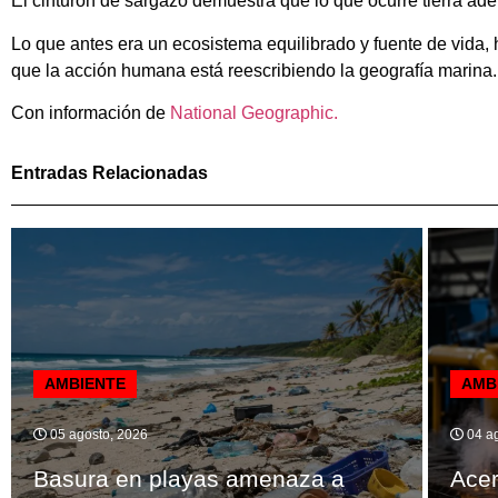
El cinturón de sargazo demuestra que lo que ocurre tierra ade
Lo que antes era un ecosistema equilibrado y fuente de vida,
que la acción humana está reescribiendo la geografía marina.
Con información de
National Geographic.
Entradas Relacionadas
AMBIENTE
AMB
05 agosto, 2026
04 ag
Basura en playas amenaza a
Ace