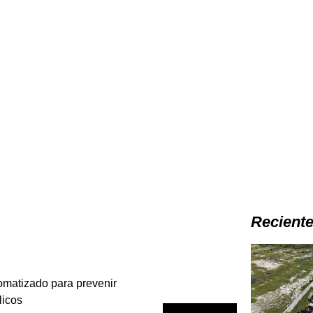
Recient
omatizado para prevenir
licos