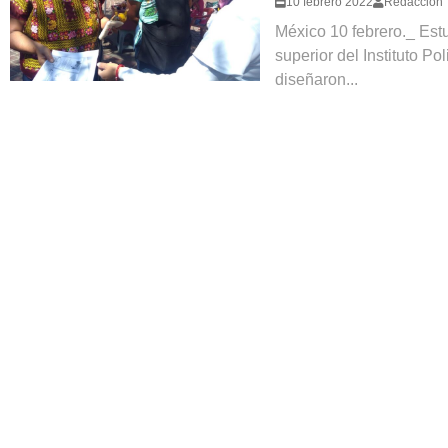
10 febrero 2022
Redaccion
México 10 febrero._ Est
superior del Instituto Po
diseñaron...