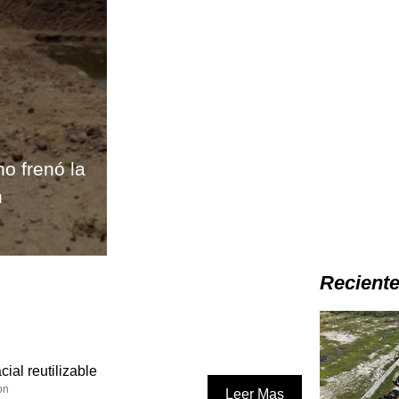
o frenó la
n
Recient
ial reutilizable
on
Leer Mas