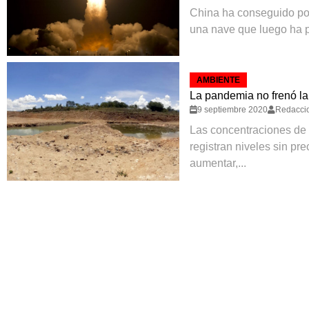
China ha conseguido pon
una nave que luego ha po
AMBIENTE
La pandemia no frenó l
9 septiembre 2020
Redacci
Las concentraciones de 
registran niveles sin pr
aumentar,...