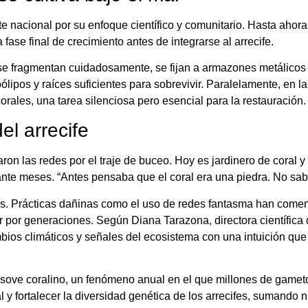
te nacional por su enfoque científico y comunitario. Hasta aho
fase final de crecimiento antes de integrarse al arrecife.
 se fragmentan cuidadosamente, se fijan a armazones metálicos
lipos y raíces suficientes para sobrevivir. Paralelamente, en la
corales, una tarea silenciosa pero esencial para la restauración.
el arrecife
n las redes por el traje de buceo. Hoy es jardinero de coral y 
nte meses. “Antes pensaba que el coral era una piedra. No sabí
s. Prácticas dañinas como el uso de redes fantasma han comen
r por generaciones. Según Diana Tarazona, directora científica 
ambios climáticos y señales del ecosistema con una intuición qu
esove coralino, un fenómeno anual en el que millones de gamet
 y fortalecer la diversidad genética de los arrecifes, sumando 