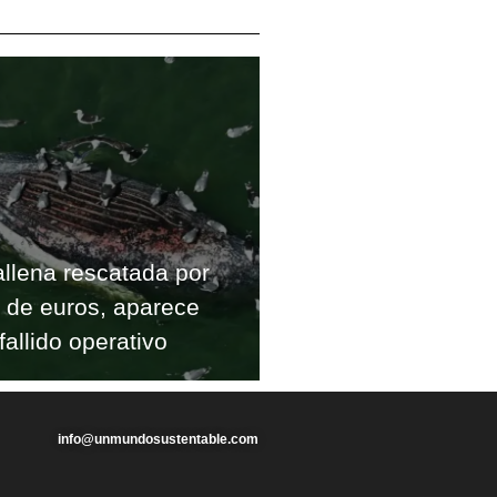
allena rescatada por
s de euros, aparece
fallido operativo
info@unmundosustentable.com