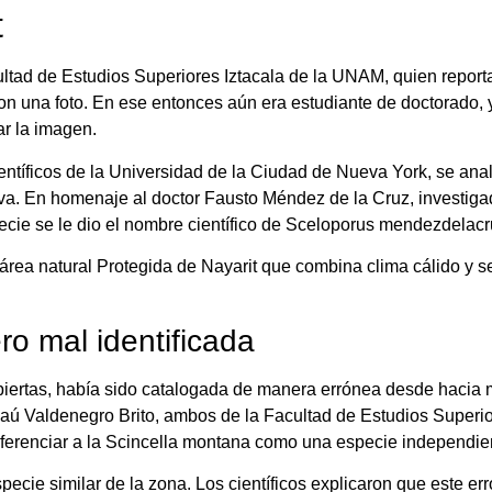
t
ultad de Estudios Superiores Iztacala de la UNAM, quien reporta
ron una foto. En ese entonces aún era estudiante de doctorado,
ar la imagen.
científicos de la Universidad de la Ciudad de Nueva York, se ana
a. En homenaje al doctor Fausto Méndez de la Cruz, investigador
cie se le dio el nombre científico de Sceloporus mendezdelacr
área natural Protegida de Nayarit que combina clima cálido y se
o mal identificada
ubiertas, había sido catalogada de manera errónea desde hacia 
aú Valdenegro Brito, ambos de la Facultad de Estudios Super
iferenciar a la Scincella montana como una especie independie
pecie similar de la zona. Los científicos explicaron que este e