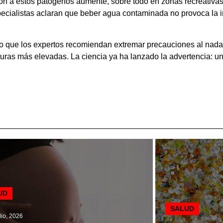
ión a estos patógenos aumente, sobre todo en zonas recreativa
especialistas aclaran que beber agua contaminada no provoca la i
r lo que los expertos recomiendan extremar precauciones al nad
ras más elevadas. La ciencia ya ha lanzado la advertencia: un
UD
SALUD
lio, 2026