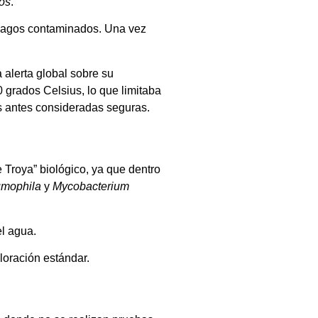
os
.
 lagos contaminados. Una vez
 alerta global sobre su
 grados Celsius, lo que limitaba
es antes consideradas seguras.
Troya” biológico, ya que dentro
umophila
y
Mycobacterium
el agua.
loración estándar.