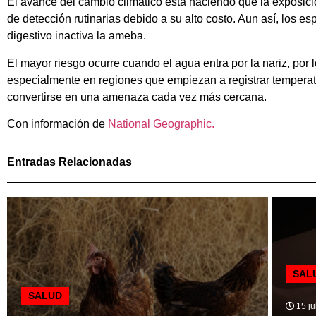
El avance del cambio climático está haciendo que la exposic
de detección rutinarias debido a su alto costo. Aun así, los 
digestivo inactiva la ameba.
El mayor riesgo ocurre cuando el agua entra por la nariz, po
especialmente en regiones que empiezan a registrar temperatu
convertirse en una amenaza cada vez más cercana.
Con información de
National Geographic.
Entradas Relacionadas
SAL
SALUD
15 ju