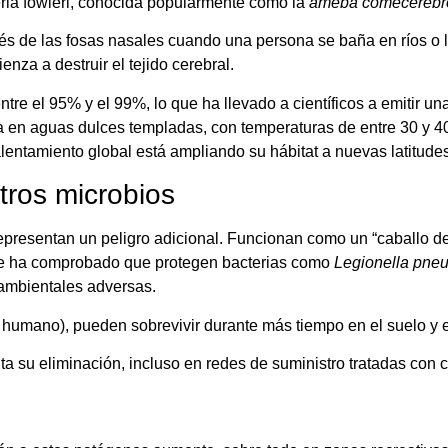
ia fowleri, conocida popularmente como la
ameba comecerebr
és de las fosas nasales cuando una persona se baña en ríos o
nza a destruir el tejido cerebral.
re el 95% y el 99%, lo que ha llevado a científicos a emitir una
ba en aguas dulces templadas, con temperaturas de entre 30 y 40
lentamiento global está ampliando su hábitat a nuevas latitud
tros microbios
resentan un peligro adicional. Funcionan como un “caballo de 
 Se ha comprobado que protegen bacterias como
Legionella pne
 ambientales adversas.
us humano), pueden sobrevivir durante más tiempo en el suelo y 
ta su eliminación, incluso en redes de suministro tratadas con c