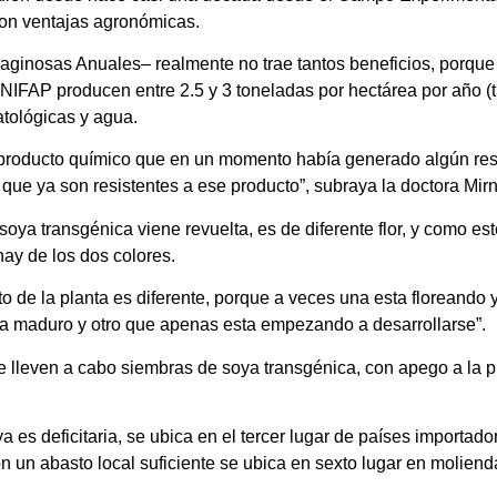
con ventajas agronómicas.
aginosas Anuales– realmente no trae tantos beneficios, porque
INIFAP producen entre 2.5 y 3 toneladas por hectárea por año (t
tológicas y agua.
, producto químico que en un momento había generado algún resu
que ya son resistentes a ese producto”, subraya la doctora Mi
a transgénica viene revuelta, es de diferente flor, y como este 
ay de los dos colores.
 de la planta es diferente, porque a veces una esta floreando y o
a maduro y otro que apenas esta empezando a desarrollarse”.
e lleven a cabo siembras de soya transgénica, con apego a la pr
es deficitaria, se ubica en el tercer lugar de países importad
n un abasto local suficiente se ubica en sexto lugar en moliend