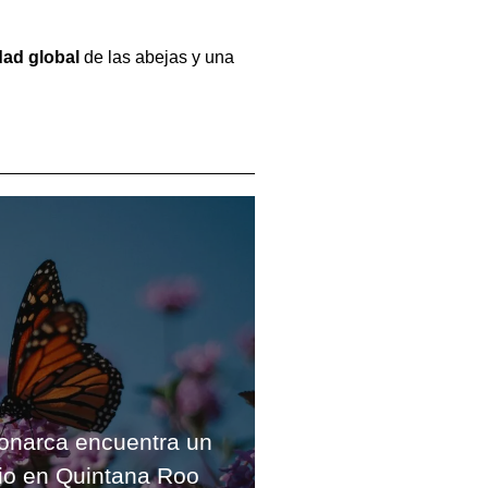
dad global
de las abejas y una
onarca encuentra un
io en Quintana Roo