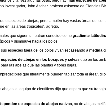
ejorros y tal vez algunas otras, pero hay
más especies de abej
po investigador, John Ascher, profesor asistente de Ciencias Bi
 de especies de abejas, pero también hay vastas áreas del cont
ue en las áreas tropicales”, agregó.
nimales que siguen un patrón conocido como
gradiente latitudin
ópicos y disminuye hacia los polos.
n sus especies fuera de los polos y van escaseando
a medida q
especies de abejas en los bosques y selvas
que en los ambi
para las abejas que las plantas y flores bajas.
mpredecibles que literalmente pueden tapizar toda el área”, dijo
abejas, el equipo de científicos dijo que espera que su trabaj
dependen de especies de abejas nativas
, no de abejas melífe