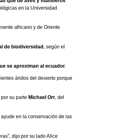
as que de aves y mamíferos
ológicas en la Universidad
inente africano y de Oriente
al de biodiversidad
, según el
ue se aproximan al ecuador
.
entes áridos del desierto porque
 por su parte
Michael Orr
, del
o ayude en la conservación de las
ras”, dijo por su lado Alice