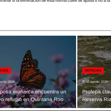
minar si la eliminación de esta norma clave se ajusta o no a la 
ICIAS
NOTICIAS
osto, 2026
05 agosto, 2026
posa monarca encuentra un
Profepa cla
o refugio en Quintana Roo
Reserva Ría