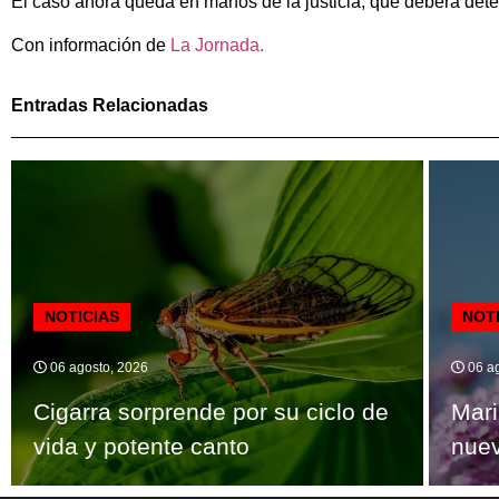
El caso ahora queda en manos de la justicia, que deberá deter
Con información de
La Jornada.
Entradas Relacionadas
NOTICIAS
NOT
06 agosto, 2026
06 ag
Cigarra sorprende por su ciclo de
Mari
vida y potente canto
nuev