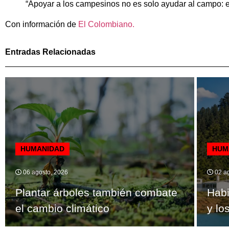
“Apoyar a los campesinos no es solo ayudar al campo: es
Con información de
El Colombiano.
Entradas Relacionadas
HUMANIDAD
HUM
06 agosto, 2026
02 ag
Plantar árboles también combate
Habi
el cambio climático
y lo