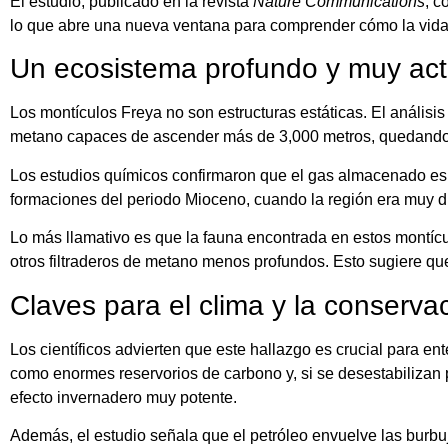
El estudio, publicado en la revista
Nature Communications
, c
lo que abre una nueva ventana para comprender cómo la vida
Un ecosistema profundo y muy act
Los montículos Freya no son estructuras estáticas. El anális
metano capaces de ascender más de 3,000 metros, quedando a 
Los estudios químicos confirmaron que el gas almacenado es 
formaciones del periodo Mioceno, cuando la región era muy di
Lo más llamativo es que la fauna encontrada en estos montícu
otros filtraderos de metano menos profundos. Esto sugiere qu
Claves para el clima y la conservac
Los científicos advierten que este hallazgo es crucial para en
como enormes reservorios de carbono y, si se desestabilizan 
efecto invernadero muy potente.
Además, el estudio señala que el petróleo envuelve las burbu