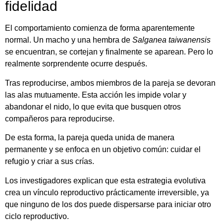
fidelidad
El
comportamiento
comienza
de
forma
aparentemente
normal.
Un
macho
y
una
hembra
de
Salganea
taiwanensis
se
encuentran,
se
cortejan
y
finalmente
se
aparean.
Pero
lo
realmente
sorprendente
ocurre
después.
Tras
reproducirse,
ambos
miembros
de
la
pareja
se
devoran
las
alas
mutuamente
.
Esta
acción
les
impide
volar
y
abandonar
el
nido,
lo
que
evita
que
busquen
otros
compañeros
para
reproducirse.
De
esta
forma,
la
pareja
queda
unida
de
manera
permanente
y
se
enfoca
en
un
objetivo
común:
cuidar
el
refugio
y
criar
a
sus
crías
.
Los
investigadores
explican
que
esta
estrategia
evolutiva
crea
un
vínculo
reproductivo
prácticamente
irreversible,
ya
que
ninguno
de
los
dos
puede
dispersarse
para
iniciar
otro
ciclo
reproductivo.