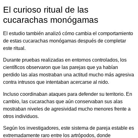
El
curioso
ritual
de
las
cucarachas
monógamas
El
estudio
también
analizó
cómo
cambia
el
comportamiento
de
estas
cucarachas
monógamas
después
de
completar
este
ritual.
Durante
pruebas
realizadas
en
entornos
controlados,
los
científicos
observaron
que
las
parejas
que
ya
habían
perdido
las
alas
mostraban
una
actitud
mucho
más
agresiva
contra
intrusos
que
intentaban
acercarse
al
nido.
Incluso
coordinaban
ataques
para
defender
su
territorio.
En
cambio,
las
cucarachas
que
aún
conservaban
sus
alas
mostraban
niveles
de
agresividad
mucho
menores
frente
a
otros
individuos.
Según
los
investigadores,
este
sistema
de
pareja
estable
es
extremadamente
raro
entre
los
artrópodos,
donde