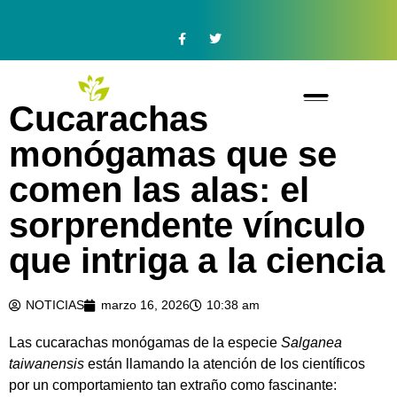
Cucarachas
monógamas que se
comen las alas: el
sorprendente vínculo
que intriga a la ciencia
NOTICIAS
marzo 16, 2026
10:38 am
Las
cucarachas
monógamas
de
la
especie
Salganea
taiwanensis
están
llamando
la
atención
de
los
científicos
por
un
comportamiento
tan
extraño
como
fascinante: