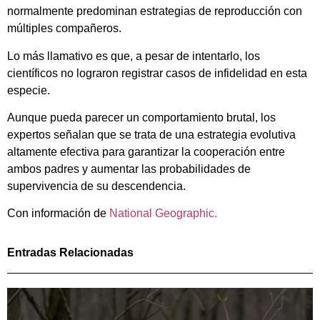
normalmente
predominan
estrategias
de
reproducción
con
múltiples
compañeros.
Lo
más
llamativo
es
que,
a
pesar
de
intentarlo,
los
científicos
no
lograron
registrar
casos
de
infidelidad
en
esta
especie.
Aunque
pueda
parecer
un
comportamiento
brutal,
los
expertos
señalan
que
se
trata
de
una
estrategia
evolutiva
altamente
efectiva
para
garantizar
la
cooperación
entre
ambos
padres
y
aumentar
las
probabilidades
de
supervivencia
de
su
descendencia.
Con información de
National Geographic.
Entradas Relacionadas