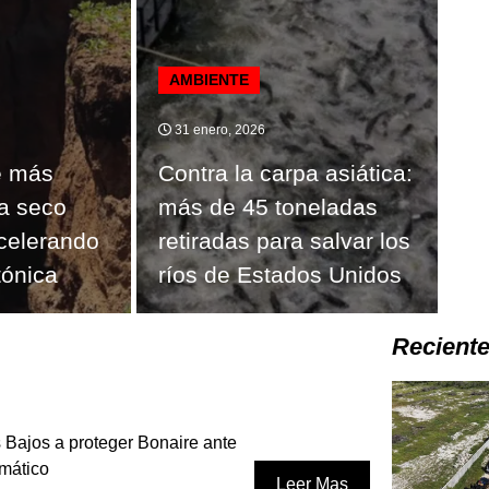
AMBIENTE
31 enero, 2026
te más
Contra la carpa asiática:
ma seco
más de 45 toneladas
acelerando
retiradas para salvar los
tónica
ríos de Estados Unidos
Recient
 Bajos a proteger Bonaire ante
imático
Leer Mas