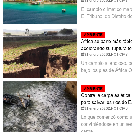
31 enero 2026
NOTICIAS
El cambio climático marc
El Tribunal de Distrito d
AMBIENTE
África se parte más rápi
acelerando su ruptura te
31 enero 2026
NOTICIAS
Un cambio silencioso, p
bajo los pies de África Or
AMBIENTE
Contra la carpa asiática
para salvar los ríos de 
31 enero 2026
NOTICIAS
Lo que comenzó como un
convirtiéndose en un se
carpa...