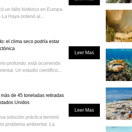
ó un fallo histórico en Europa.
e La Haya ordenó al...
do: el clima seco podría estar
ctónica
Leer Mas
ero profundo, está ocurriendo
iental. Un estudio científico...
: más de 45 toneladas retiradas
Estados Unidos
Leer Mas
a solución práctica terminó
rio problema ambiental. La